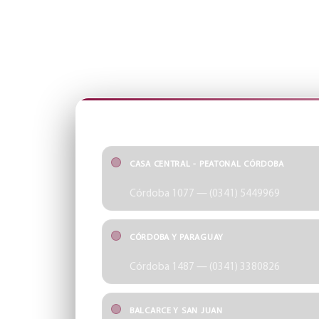
ÓPTICA SCHELLHAS
SUCURSALES
Encontrá tu punto más cercano y accedé rápido a cad
SUCURSALES
CASA CENTRAL - PEATONAL CÓRDOBA
Córdoba 1077 — (0341) 5449969
CÓRDOBA Y PARAGUAY
Córdoba 1487 — (0341) 3380826
BALCARCE Y SAN JUAN