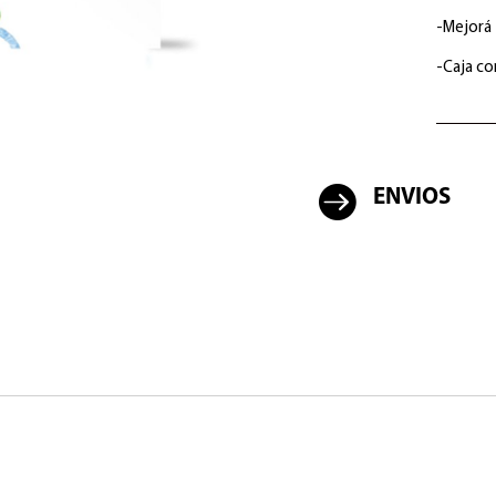
-Mejorá t
-Caja co

ENVIOS