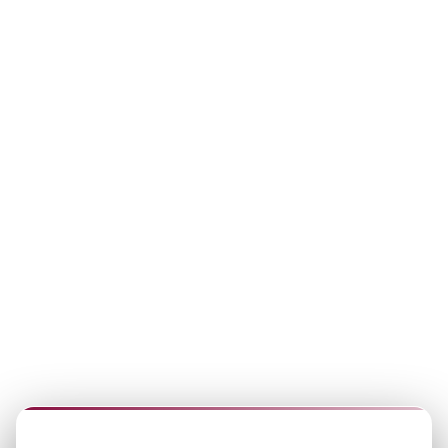
ÓPTICA SCHELLHAS
SUCURSALES
Encontrá tu punto más cercano y accedé rápido a cada sección
del sitio.
SUCURSALES