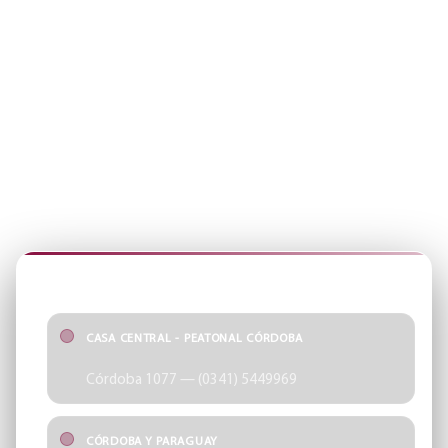
ÓPTICA SCHELLHAS
SUCURSALES
Encontrá tu punto más cercano y accedé rápido a cada sección
del sitio.
SUCURSALES
CASA CENTRAL - PEATONAL CÓRDOBA
Córdoba 1077 — (0341) 5449969
CÓRDOBA Y PARAGUAY