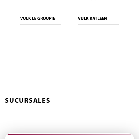
VULK LE GROUPIE
VULK KATLEEN
ÓPTICA SCHELLHAS
SUCURSALES
Encontrá tu punto más cercano y accedé rápido a cada sección
del sitio.