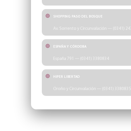
SHOPPING PASO DEL BOSQUE
Av. Sorrento y Circunvalación — (0341) 2
ESPAÑA Y CÓRDOBA
España 791 — (0341) 3380834
HIPER LIBERTAD
Oroño y Circunvalación — (0341) 3380835
©
2026
Óptica Schellhas
Rosario, Santa Fe