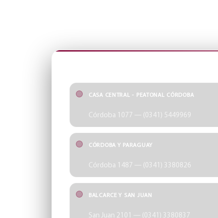
SUCURSALES
Encontrá tu punto más cercano y accedé rápido a cad
SUCURSALES
CASA CENTRAL - PEATONAL CÓRDOBA
Córdoba 1077 — (0341) 5449969
CÓRDOBA Y PARAGUAY
Córdoba 1487 — (0341) 3380826
BALCARCE Y SAN JUAN
San Juan 2101 — (0341) 3380837