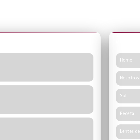
a sección del sitio.
MAPA DEL
Home
Nosotros
Sol
Receta
Lentes d