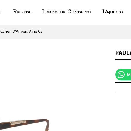
l
Receta
Lentes de Contacto
Líquidos
 Cahen D’Anvers Aine C3
PAUL
M