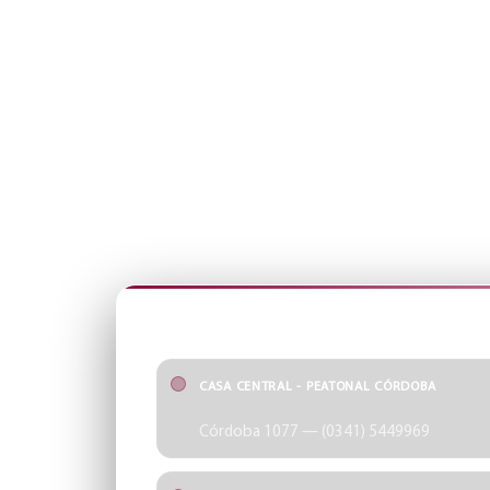
ÓPTICA SCHELLHAS
SUCURSALES
Encontrá tu punto más cercano y accedé rápido a cad
SUCURSALES
CASA CENTRAL - PEATONAL CÓRDOBA
Córdoba 1077 — (0341) 5449969