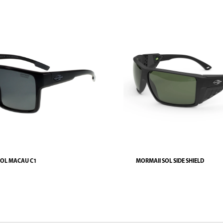
SOL MACAU C1
MORMAII SOL SIDE SHIELD