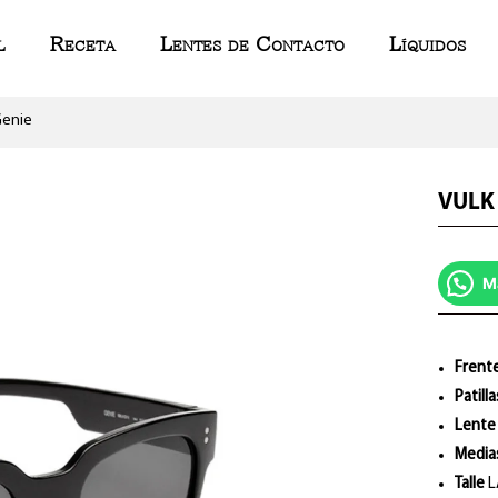
l
Receta
Lentes de Contacto
Líquidos
Genie
VULK
M
Frent
Patilla
Lente
Media
Talle
L