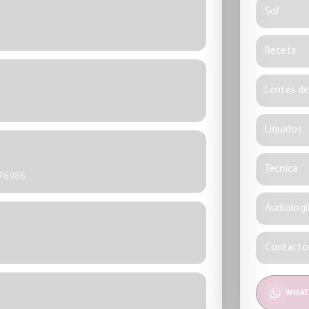
Sol
Receta
Lentes d
Líquidos
Tecnica
476986
Audiologí
Contacto
WHAT